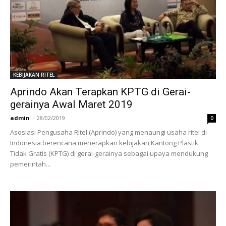
KEBIJAKAN RITEL
Aprindo Akan Terapkan KPTG di Gerai-
gerainya Awal Maret 2019
admin
-
28/02/2019
0
Asosiasi Pengusaha Ritel (Aprindo) yang menaungi usaha ritel di
Indonesia berencana menerapkan kebijakan Kantong Plastik
Tidak Gratis (KPTG) di gerai-gerainya sebagai upaya mendukung
pemerintah...