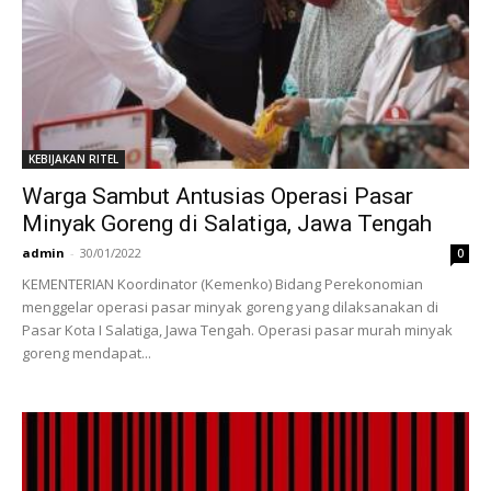
KEBIJAKAN RITEL
Warga Sambut Antusias Operasi Pasar
Minyak Goreng di Salatiga, Jawa Tengah
admin
-
30/01/2022
0
KEMENTERIAN Koordinator (Kemenko) Bidang Perekonomian
menggelar operasi pasar minyak goreng yang dilaksanakan di
Pasar Kota I Salatiga, Jawa Tengah. Operasi pasar murah minyak
goreng mendapat...