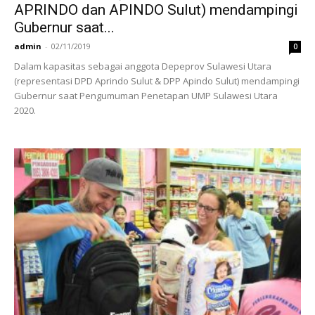
APRINDO dan APINDO Sulut) mendampingi
Gubernur saat...
admin
-
02/11/2019
0
Dalam kapasitas sebagai anggota Depeprov Sulawesi Utara
(representasi DPD Aprindo Sulut & DPP Apindo Sulut) mendampingi
Gubernur saat Pengumuman Penetapan UMP Sulawesi Utara
2020.