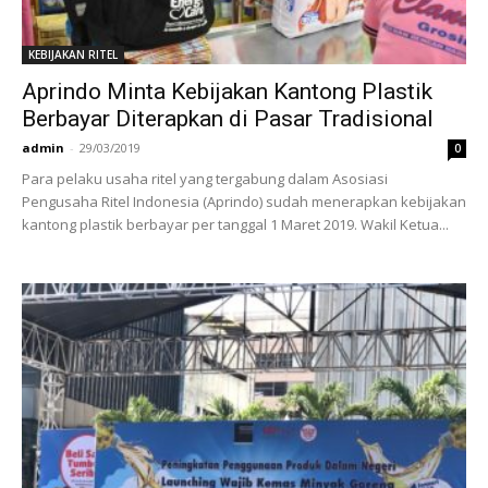
KEBIJAKAN RITEL
Aprindo Minta Kebijakan Kantong Plastik
Berbayar Diterapkan di Pasar Tradisional
admin
-
29/03/2019
0
Para pelaku usaha ritel yang tergabung dalam Asosiasi
Pengusaha Ritel Indonesia (Aprindo) sudah menerapkan kebijakan
kantong plastik berbayar per tanggal 1 Maret 2019. Wakil Ketua...