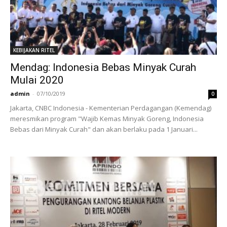
KEBIJAKAN RITEL
Mendag: Indonesia Bebas Minyak Curah
Mulai 2020
admin
-
07/10/2019
0
Jakarta, CNBC Indonesia - Kementerian Perdagangan (Kemendag)
meresmikan program "Wajib Kemas Minyak Goreng, Indonesia
Bebas dari Minyak Curah" dan akan berlaku pada 1 Januari...