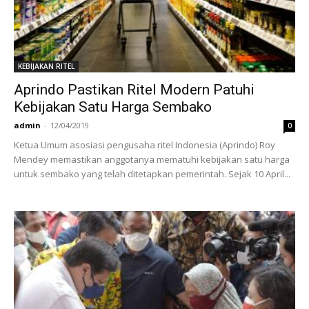
KEBIJAKAN RITEL
Aprindo Pastikan Ritel Modern Patuhi
Kebijakan Satu Harga Sembako
admin
-
12/04/2019
0
Ketua Umum asosiasi pengusaha ritel Indonesia (Aprindo) Roy
Mendey memastikan anggotanya mematuhi kebijakan satu harga
untuk sembako yang telah ditetapkan pemerintah. Sejak 10 April...