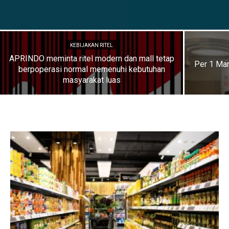
KEBIJAKAN RITEL
APRINDO meminta ritel modern dan mall tetap
Per 1 Mar
berpoperasi normal memenuhi kebutuhan
masyarakat luas