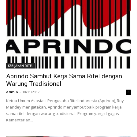
KEBIJAKAN RITEL
Aprindo Sambut Kerja Sama Ritel dengan
Warung Tradisional
admin
-
18/11/2017
0
Ketua Umum Asosiasi Pengusaha Ritel Indonesia (Aprindo), Roy
Mandey mengatakan, Aprindo menyambut baik program kerja
sama ritel dengan warung tradisional. Program yang digagas
Kementerian...