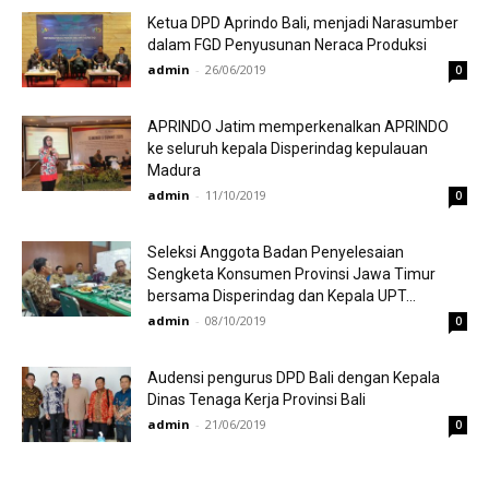
Ketua DPD Aprindo Bali, menjadi Narasumber
dalam FGD Penyusunan Neraca Produksi
admin
-
26/06/2019
0
APRINDO Jatim memperkenalkan APRINDO
ke seluruh kepala Disperindag kepulauan
Madura
admin
-
11/10/2019
0
Seleksi Anggota Badan Penyelesaian
Sengketa Konsumen Provinsi Jawa Timur
bersama Disperindag dan Kepala UPT...
admin
-
08/10/2019
0
Audensi pengurus DPD Bali dengan Kepala
Dinas Tenaga Kerja Provinsi Bali
admin
-
21/06/2019
0