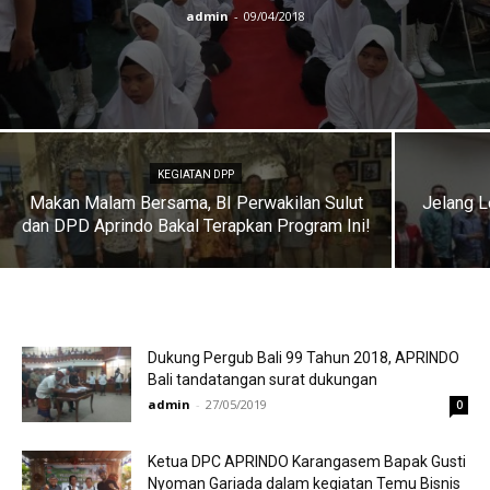
admin
-
09/04/2018
KEGIATAN DPP
Makan Malam Bersama, BI Perwakilan Sulut
Jelang L
dan DPD Aprindo Bakal Terapkan Program Ini!
Dukung Pergub Bali 99 Tahun 2018, APRINDO
Bali tandatangan surat dukungan
admin
-
27/05/2019
0
Ketua DPC APRINDO Karangasem Bapak Gusti
Nyoman Gariada dalam kegiatan Temu Bisnis