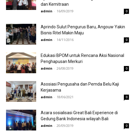
dan Kemitraan
admin
-
16/09/2019
0
Aprindo Sulut Pengurus Baru, Angouw Yakin
Bisnis Ritel Makin Maju
admin
-
14/11/2016
0
Edukasi BPOM untuk Rencana Aksi Nasional
Penghapusan Merkuri
admin
-
26/08/2019
0
Asosiasi Pengusaha dan Pemda Belu Kaji
Kerjasama
admin
-
18/06/2021
0
Acara sosialisasi Great Bali Experience di
Gedung Bank Indonesia wilayah Bali
admin
-
20/09/2019
0