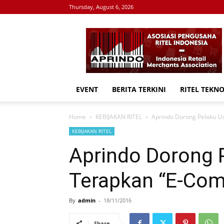
Thursday, August 6, 2026
APRINDO
EVENT
BERITA TERKINI
RITEL TEKN
Home
KEBIJAKAN RITEL
Aprindo Dorong Pelaku U
KEBIJAKAN RITEL
Aprindo Dorong 
Terapkan “E-Co
By
admin
-
18/11/2016
Share