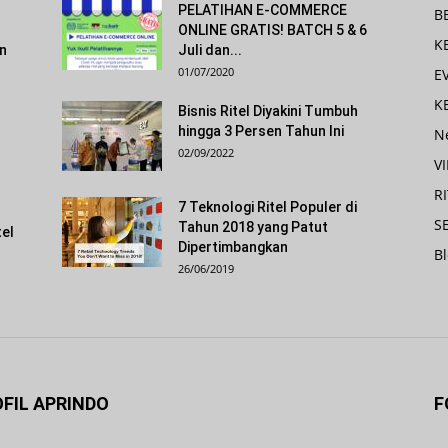
PELATIHAN E-COMMERCE
B
ONLINE GRATIS! BATCH 5 & 6
K
an
Juli dan...
01/07/2020
E
K
s
Bisnis Ritel Diyakini Tumbuh
hingga 3 Persen Tahun Ini
N
02/09/2022
V
R
7 Teknologi Ritel Populer di
SE
Tahun 2018 yang Patut
tel
Dipertimbangkan
B
26/06/2019
FIL APRINDO
F