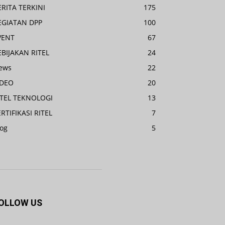
ERITA TERKINI
175
EGIATAN DPP
100
VENT
67
EBIJAKAN RITEL
24
ews
22
IDEO
20
ITEL TEKNOLOGI
13
RTIFIKASI RITEL
7
log
5
OLLOW US