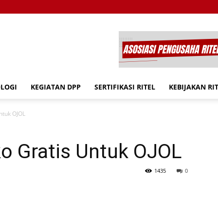
OLOGI
KEGIATAN DPP
SERTIFIKASI RITEL
KEBIJAKAN RI
ntuk OJOL
o Gratis Untuk OJOL
1435
0