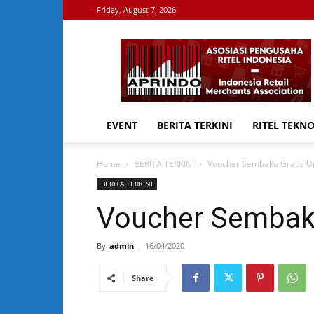
Friday, August 7, 2026
APRINDO
EVENT
BERITA TERKINI
RITEL TEKN
Home
BERITA TERKINI
Voucher Sembako Gratis U
BERITA TERKINI
Voucher Sembak
By
admin
-
16/04/2020
Share