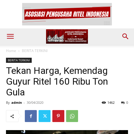
Home
BERITA TERKINI
BERITA TERKINI
Tekan Harga, Kemendag
Guyur Ritel 160 Ribu Ton
Gula
By
admin
-
30/04/2020
1462
0