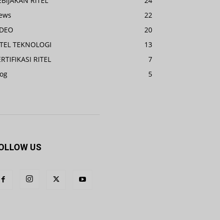
EBIJAKAN RITEL
24
ews
22
IDEO
20
ITEL TEKNOLOGI
13
RTIFIKASI RITEL
7
log
5
OLLOW US