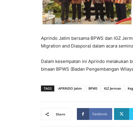
Aprindo Jatim bersama BPWS dan IGZ Jerm
Migration and Diaspora) dalam acara semin
Dalam kesempatan ini Aprindo melakukan 
binaan BPWS (Badan Pengembangan Wilaya
TAGS
APRINDO Jatim
BPWS
IGZ Jerman
Keg
Facebook
Share