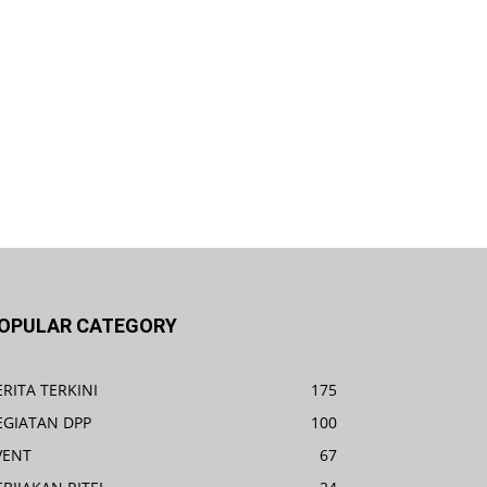
OPULAR CATEGORY
ERITA TERKINI
175
EGIATAN DPP
100
VENT
67