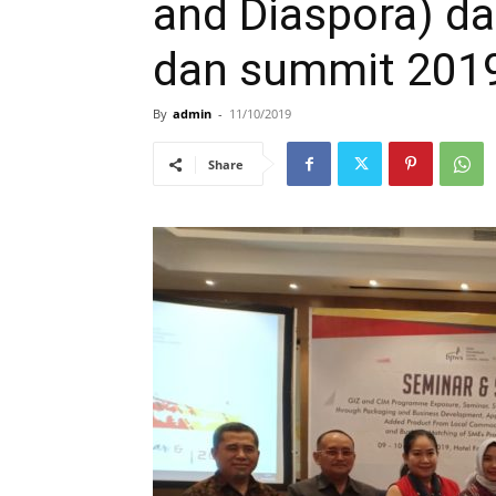
and Diaspora) d
dan summit 201
By
admin
-
11/10/2019
Share