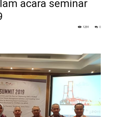
alam acara seminar
9
1291
0