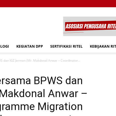
OLOGI
KEGIATAN DPP
SERTIFIKASI RITEL
KEBIJAKAN RI
S dan IGZ Jerman (Mr. Makdonal Anwar – Coordinator...
bersama BPWS dan
 Makdonal Anwar –
gramme Migration