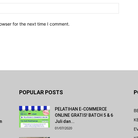
owser for the next time I comment.
POPULAR POSTS
P
PELATIHAN E-COMMERCE
B
ONLINE GRATIS! BATCH 5 & 6
K
an
Juli dan...
01/07/2020
E