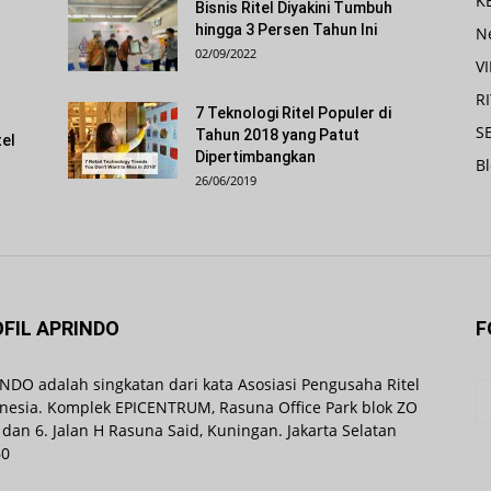
K
s
Bisnis Ritel Diyakini Tumbuh
hingga 3 Persen Tahun Ini
N
02/09/2022
V
R
7 Teknologi Ritel Populer di
SE
Tahun 2018 yang Patut
tel
Dipertimbangkan
B
26/06/2019
FIL APRINDO
F
NDO adalah singkatan dari kata Asosiasi Pengusaha Ritel
nesia. Komplek EPICENTRUM, Rasuna Office Park blok ZO
 dan 6. Jalan H Rasuna Said, Kuningan. Jakarta Selatan
60