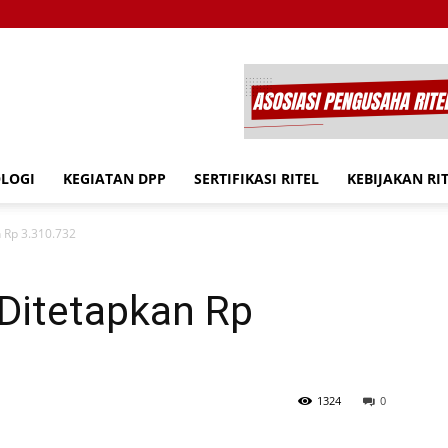
OLOGI
KEGIATAN DPP
SERTIFIKASI RITEL
KEBIJAKAN RI
 Rp 3.310.732
Ditetapkan Rp
1324
0