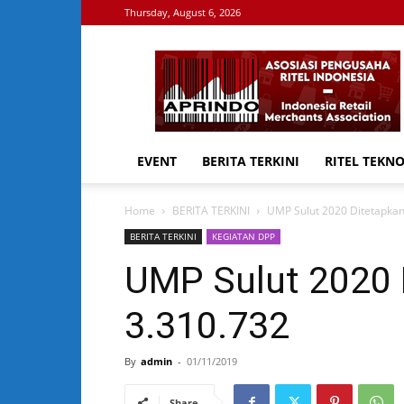
Thursday, August 6, 2026
APRINDO
EVENT
BERITA TERKINI
RITEL TEKN
Home
BERITA TERKINI
UMP Sulut 2020 Ditetapkan
BERITA TERKINI
KEGIATAN DPP
UMP Sulut 2020 
3.310.732
By
admin
-
01/11/2019
Share