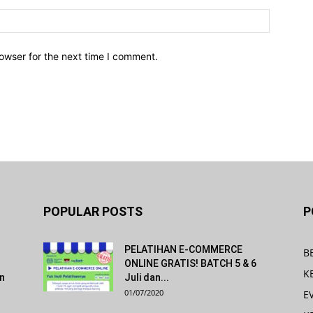
owser for the next time I comment.
POPULAR POSTS
P
PELATIHAN E-COMMERCE
B
ONLINE GRATIS! BATCH 5 & 6
K
an
Juli dan...
01/07/2020
E