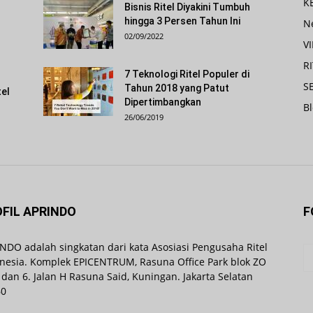
K
s
Bisnis Ritel Diyakini Tumbuh
hingga 3 Persen Tahun Ini
N
02/09/2022
V
R
7 Teknologi Ritel Populer di
SE
Tahun 2018 yang Patut
tel
Dipertimbangkan
B
26/06/2019
FIL APRINDO
F
NDO adalah singkatan dari kata Asosiasi Pengusaha Ritel
nesia. Komplek EPICENTRUM, Rasuna Office Park blok ZO
 dan 6. Jalan H Rasuna Said, Kuningan. Jakarta Selatan
60