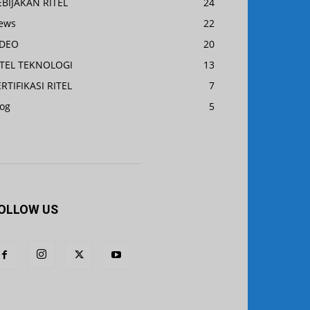
EBIJAKAN RITEL
24
ews
22
IDEO
20
ITEL TEKNOLOGI
13
RTIFIKASI RITEL
7
log
5
OLLOW US