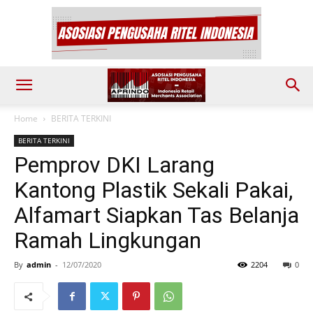
Home
BERITA TERKINI
BERITA TERKINI
Pemprov DKI Larang
Kantong Plastik Sekali Pakai,
Alfamart Siapkan Tas Belanja
Ramah Lingkungan
By
admin
-
12/07/2020
2204
0