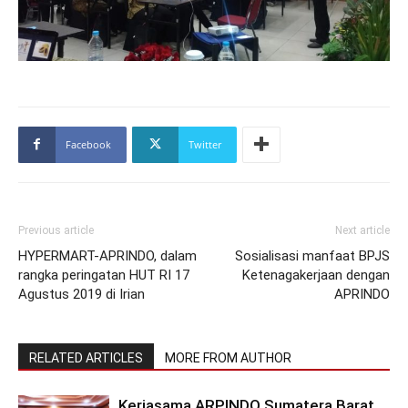
Facebook
Twitter
Previous article
Next article
HYPERMART-APRINDO, dalam
Sosialisasi manfaat BPJS
rangka peringatan HUT RI 17
Ketenagakerjaan dengan
Agustus 2019 di Irian
APRINDO
RELATED ARTICLES
MORE FROM AUTHOR
Kerjasama ARPINDO Sumatera Barat