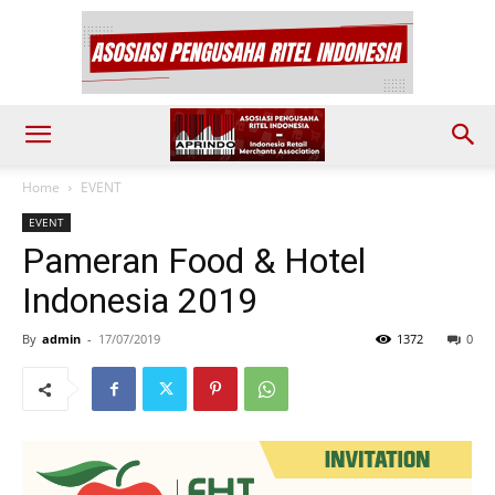
Home
EVENT
EVENT
Pameran Food & Hotel
Indonesia 2019
By
admin
-
17/07/2019
1372
0