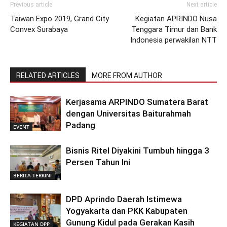
Previous article
Next article
Taiwan Expo 2019, Grand City
Kegiatan APRINDO Nusa
Convex Surabaya
Tenggara Timur dan Bank
Indonesia perwakilan NTT
RELATED ARTICLES
MORE FROM AUTHOR
Kerjasama ARPINDO Sumatera Barat
dengan Universitas Baiturahmah
Padang
EVENT
Bisnis Ritel Diyakini Tumbuh hingga 3
Persen Tahun Ini
BERITA TERKINI
DPD Aprindo Daerah Istimewa
Yogyakarta dan PKK Kabupaten
Gunung Kidul pada Gerakan Kasih
KEGIATAN DPP