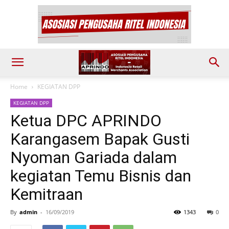
Home
KEGIATAN DPP
KEGIATAN DPP
Ketua DPC APRINDO
Karangasem Bapak Gusti
Nyoman Gariada dalam
kegiatan Temu Bisnis dan
Kemitraan
By
admin
-
16/09/2019
1343
0