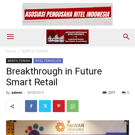
Home
BERITA TERKINI
BERITA TERKINI
RITEL TEKNOLOGI
Breakthrough in Future
Smart Retail
By
admin
-
28/09/2019
2571
0