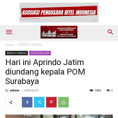
Home
BERITA TERKINI
BERITA TERKINI
KEGIATAN DPP
Hari ini Aprindo Jatim
diundang kepala POM
Surabaya
By
admin
-
14/06/2019
1454
0