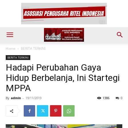
Home
BERITA TERKINI
BERITA TERKINI
Hadapi Perubahan Gaya
Hidup Berbelanja, Ini Startegi
MPPA
By
admin
-
19/11/2019
1386
0