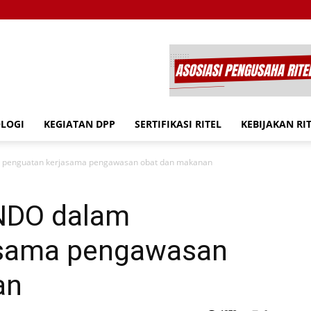
OLOGI
KEGIATAN DPP
SERTIFIKASI RITEL
KEBIJAKAN RI
penguatan kerjasama pengawasan obat dan makanan
NDO dalam
asama pengawasan
an