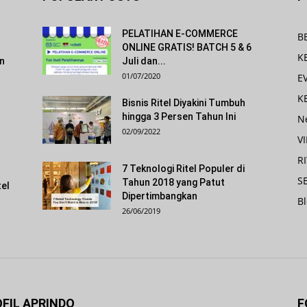
PELATIHAN E-COMMERCE
B
ONLINE GRATIS! BATCH 5 & 6
K
an
Juli dan...
01/07/2020
E
K
s
Bisnis Ritel Diyakini Tumbuh
hingga 3 Persen Tahun Ini
N
02/09/2022
V
R
7 Teknologi Ritel Populer di
SE
Tahun 2018 yang Patut
tel
Dipertimbangkan
B
26/06/2019
FIL APRINDO
F