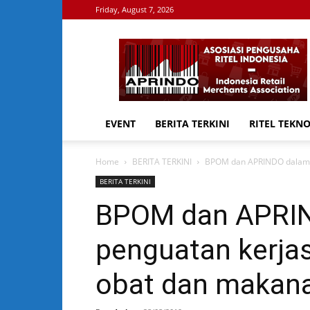
Friday, August 7, 2026
APRINDO
EVENT
BERITA TERKINI
RITEL TEKN
Home
BERITA TERKINI
BPOM dan APRINDO dalam 
BERITA TERKINI
BPOM dan APRI
penguatan kerj
obat dan makan