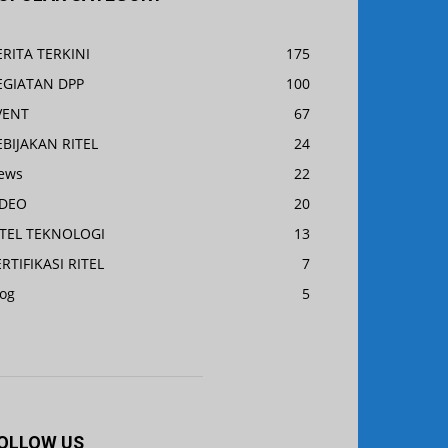
ERITA TERKINI
175
EGIATAN DPP
100
VENT
67
EBIJAKAN RITEL
24
ews
22
IDEO
20
ITEL TEKNOLOGI
13
RTIFIKASI RITEL
7
log
5
OLLOW US