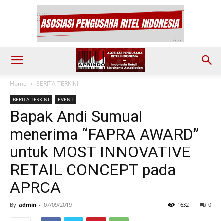
Home
BERITA TERKINI
BERITA TERKINI
EVENT
Bapak Andi Sumual
menerima “FAPRA AWARD”
untuk MOST INNOVATIVE
RETAIL CONCEPT pada
APRCA
By
admin
-
07/09/2019
1632
0