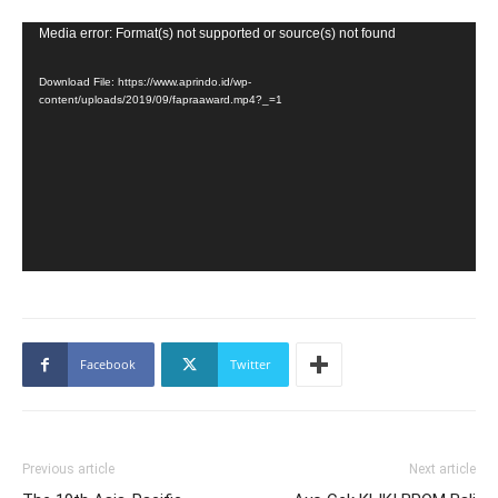
Video
Media error: Format(s) not supported or source(s) not found
Player
Download File: https://www.aprindo.id/wp-
content/uploads/2019/09/fapraaward.mp4?_=1
Facebook
Twitter
Previous article
Next article