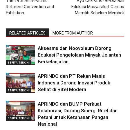
The 19th Asia-Pacific
Ayo Cek KLIK! BPOM Bali
Retailers Convention and
Edukasi Masyarakat Cerdas
Exhibition
Memilih Sebelum Membeli
RELATED ARTICLES
MORE FROM AUTHOR
Aksesmu dan Noovoleum Dorong
Edukasi Pengelolaan Minyak Jelantah
Berkelanjutan
BERITA TERKINI
APRINDO dan PT Rekan Manis
Indonesia Dorong Inovasi Produk
Sehat di Ritel Modern
BERITA TERKINI
APRINDO dan BUMP Perkuat
Kolaborasi, Dorong Sinergi Ritel dan
Petani untuk Ketahanan Pangan
BERITA TERKINI
Nasional