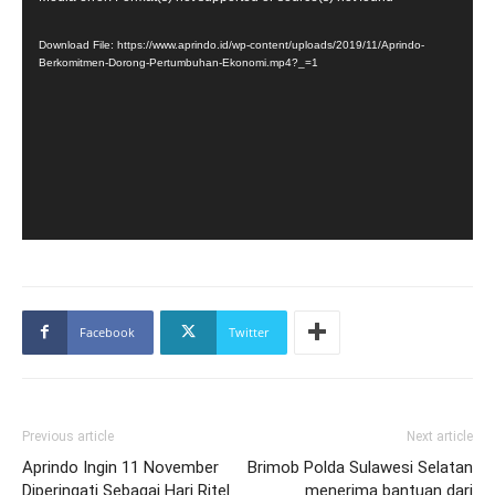
Player
Download File: https://www.aprindo.id/wp-content/uploads/2019/11/Aprindo-
Berkomitmen-Dorong-Pertumbuhan-Ekonomi.mp4?_=1
Facebook
Twitter
Previous article
Next article
Aprindo Ingin 11 November
Brimob Polda Sulawesi Selatan
Diperingati Sebagai Hari Ritel
menerima bantuan dari