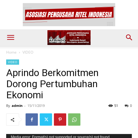
Home
VIDEO
VIDEO
Aprindo Berkomitmen
Dorong Pertumbuhan
Ekonomi
By
admin
-
15/11/2019
51
0
Video
Media error: Format(s) not supported or source(s) not found